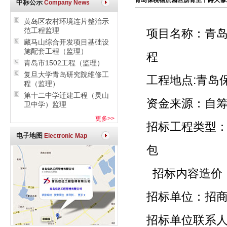
青岛保税物流园区沥青主干路大修
中标公示
Company News
黄岛区农村环境连片整治示
范工程监理
项目名称：青
藏马山综合开发项目基础设
施配套工程（监理）
青岛市1502工程（监理）
复旦大学青岛研究院维修工
工程地
程（监理）
第十二中学迁建工程（灵山
资金
卫中学）监理
更多>>
招标工程类型
电子地图
Electronic Map
招标内
招标单位：
招标单位联系人：范