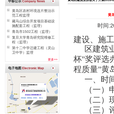
黄岛区建筑业协会关于开展2016
中标公示
Company News
黄岛区农村环境连片整治示
黄
范工程监理
藏马山综合开发项目基础设
时间:20
施配套工程（监理）
青岛市1502工程（监理）
建设、施
复旦大学青岛研究院维修工
程（监理）
区建筑
第十二中学迁建工程（灵山
卫中学）监理
杯"奖评选
更多>>
程质量"
黄
电子地图
Electronic Map
一、时
（一）申
（二）现
（三）评