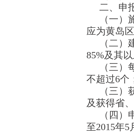
二、申
（一）
应为
黄岛
（
二
）
85%及其
（
三
）
不超过6个
（三）
及获得省
（四）
至201
5
年
5