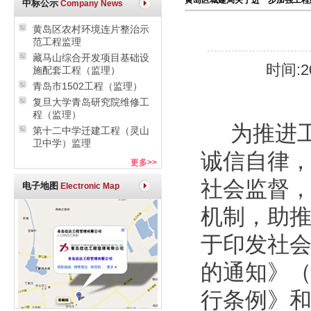
黄岛区城建局关于进一步加强工程
中标公示
Company News
黄岛区农村环境连片整治示
范工程监理
藏马山综合开发项目基础设
时间:20
施配套工程（监理）
青岛市1502工程（监理）
复旦大学青岛研究院维修工
程（监理）
为推进
第十二中学迁建工程（灵山
卫中学）监理
诚信自律
更多>>
社会监督
电子地图
Electronic Map
机制，助
于印发社会信
的通知》（
行条例》