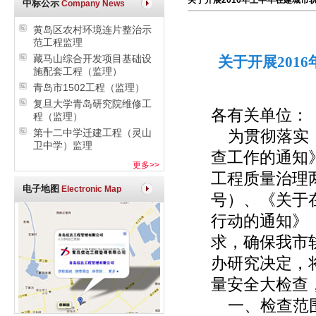
关于开展2016年上半年在建城市
中标公示
Company News
黄岛区农村环境连片整治示
范工程监理
藏马山综合开发项目基础设
关于开展201
施配套工程（监理）
青岛市1502工程（监理）
复旦大学青岛研究院维修工
各有关单位：
程（监理）
第十二中学迁建工程（灵山
为贯彻落实《
卫中学）监理
查工作的通知》
更多>>
工程质量治理两
电子地图
Electronic Map
号）、《关于
行动的通知》（
求，确保我市
办研究决定，
量安全大检查
一、检查范