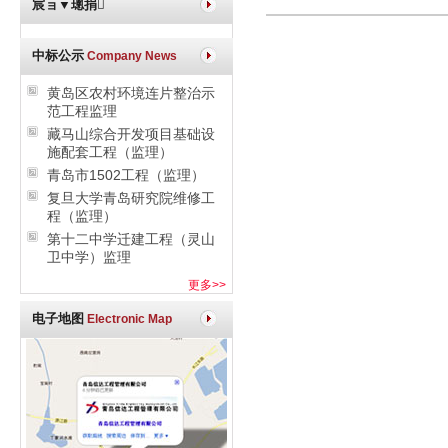
宸ョ▼璁捐
中标公示
Company News
黄岛区农村环境连片整治示
范工程监理
藏马山综合开发项目基础设
施配套工程（监理）
青岛市1502工程（监理）
复旦大学青岛研究院维修工
程（监理）
第十二中学迁建工程（灵山
卫中学）监理
更多>>
电子地图
Electronic Map